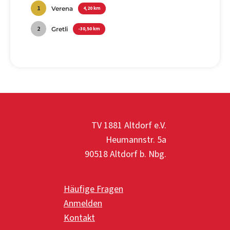
1
Verena
4,20 km
2
Gretli
-30,50 km
TV 1881 Altdorf e.V.
Heumannstr. 5a
90518 Altdorf b. Nbg.
Häufige Fragen
Anmelden
Kontakt