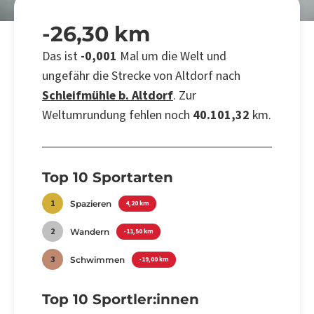
-26,30 km
Das ist
-0,001
Mal um die Welt und
ungefähr die Strecke von Altdorf nach
Schleifmühle b. Altdorf
. Zur
Weltumrundung fehlen noch
40.101,32
km.
Top 10 Sportarten
1
Spazieren
4,20 km
2
Wandern
-11,50 km
3
Schwimmen
-19,00 km
Top 10 Sportler:innen